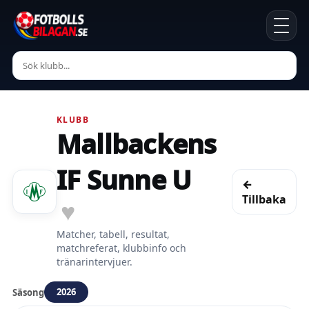
KLUBB
Mallbackens
IF Sunne U
←
Tillbaka
♥
Matcher, tabell, resultat,
matchreferat, klubbinfo och
tränarintervjuer.
2026
Säsong