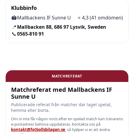
Klubbinfo
🏟️
Mallbackens IF Sunne U
⭐
4,3 (41 omdömen)
📍
Mallbacken 88, 686 97 Lysvik, Sweden
📞
0565-810 91
MATCHREFERAT
Matchreferat med Mallbackens IF
Sunne U
Publicerade referat från matcher där laget spelat,
hemma eller borta.
Om ni inte får någon notis efter en spelad match kan tränarens
e-postadress behöva uppdateras. Kontakta oss på
kontakt@fotbollsbilagan.se
, så hjälper vi er att ändra