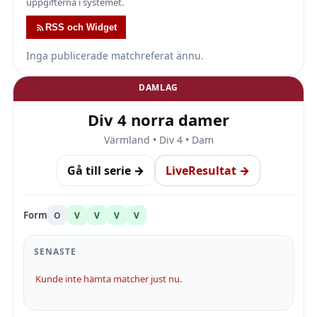
uppgifterna i systemet.
RSS och Widget
Inga publicerade matchreferat ännu.
DAMLAG
Div 4 norra damer
Värmland • Div 4 • Dam
Gå till serie →
LiveResultat →
Form
O
V
V
V
V
SENASTE
Kunde inte hämta matcher just nu.