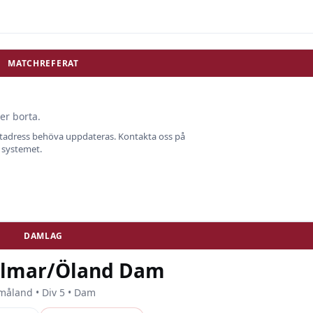
MATCHREFERAT
er borta.
ostadress behöva uppdateras. Kontakta oss på
i systemet.
DAMLAG
almar/Öland Dam
måland • Div 5 • Dam