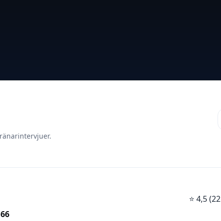
ränarintervjuer.
⭐
4,5 (
 66