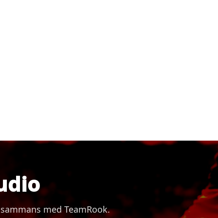
udio
 tillsammans med TeamRook.