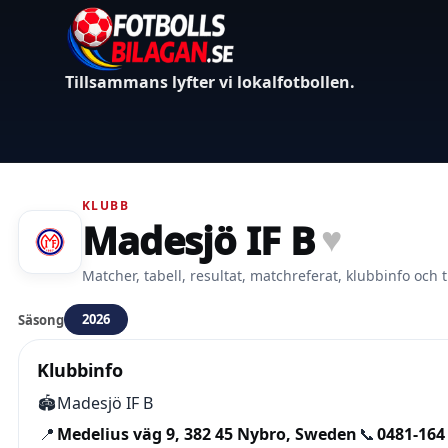
Tillsammans lyfter vi lokalfotbollen.
KLUBB
Madesjö IF B
♥
Matcher, tabell, resultat, matchreferat, klubbinfo och t
2026
Säsong
Klubbinfo
🏟️
Madesjö IF B
📍
Medelius väg 9, 382 45 Nybro, Sweden
📞
0481-164