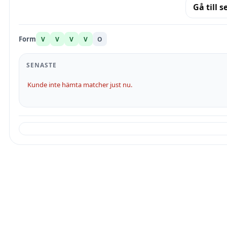
Gå till s
Form
V
V
V
V
O
SENASTE
Kunde inte hämta matcher just nu.