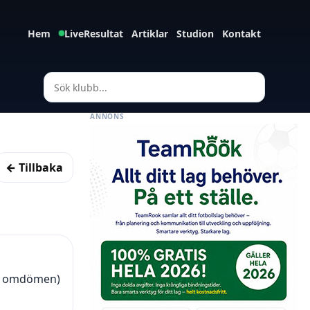
Hem
LiveResultat
Artiklar
Studion
Kontakt
ANNONS
← Tillbaka
25 omdömen)