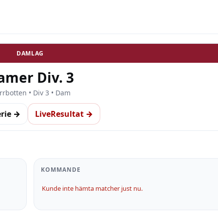
DAMLAG
amer Div. 3
rrbotten • Div 3 • Dam
erie →
LiveResultat →
KOMMANDE
Kunde inte hämta matcher just nu.