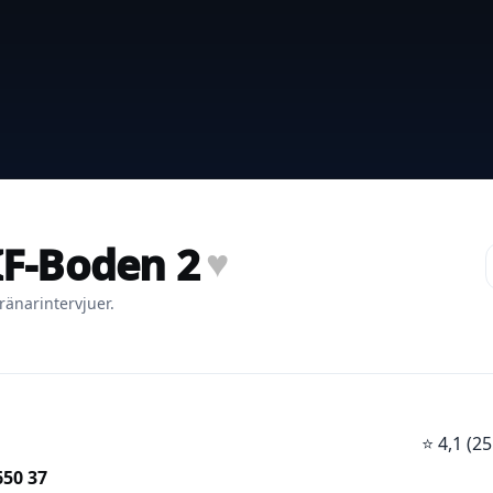
IF-Boden 2
♥
ränarintervjuer.
⭐
4,1 (
650 37