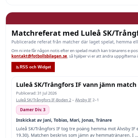
Matchreferat med Luleå SK/Trångf
Publicerade referat från matcher där laget spelat, hemma ell
Om ni inte får någon notis efter en spelad match kan tränarens e-p
kontakt@fotbollsbilagan.se
, så hjälper vi er att ändra uppgifterna 
RSS och Widget
Luleå SK/Trångfors IF vann jämn match
Publicerad: 31 Jul 2026
Luleå SK/Trångfors IF-Boden 2
–
Älvsby IF
2–1
Damer Div. 3
Inskickat av Jani, Tobias, Mari, Jonas, Tränare
Luleå SK/Trångfors IF tog tre poäng hemma mot Älvsby IF ef
19.30). Matchen beskrivs som jämn av hemmatränaren. I 