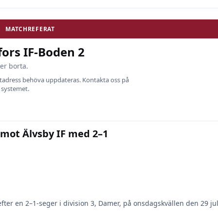
MATCHREFERAT
ors IF-Boden 2
er borta.
ostadress behöva uppdateras. Kontakta oss på
i systemet.
 mot Älvsby IF med 2–1
ter en 2–1-seger i division 3, Damer, på onsdagskvällen den 29 juli
…