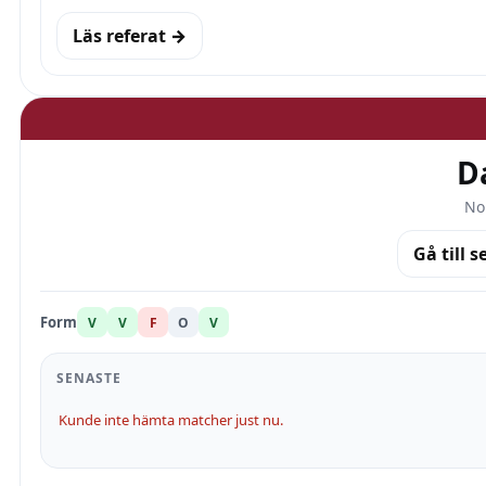
Läs referat →
D
No
Gå till s
Form
V
V
F
O
V
SENASTE
Kunde inte hämta matcher just nu.