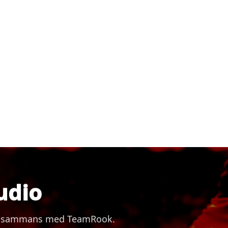
udio
 tillsammans med TeamRook.