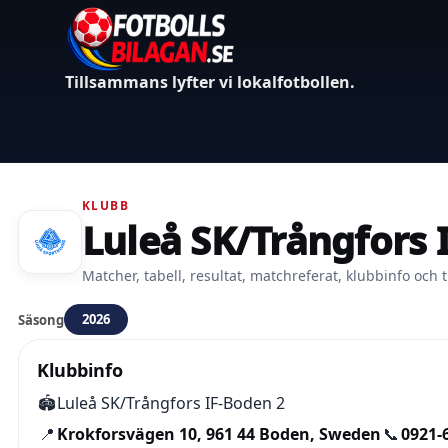
Tillsammans lyfter vi lokalfotbollen.
KLUBB
Luleå SK/Trångfors 
Matcher, tabell, resultat, matchreferat, klubbinfo och t
2026
Säsong
Klubbinfo
🏟️
Luleå SK/Trångfors IF-Boden 2
📍
Krokforsvägen 10, 961 44 Boden, Sweden
📞
0921-