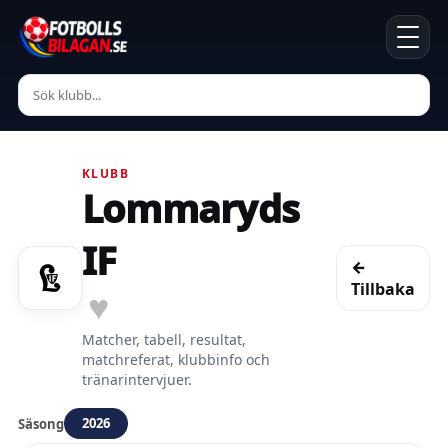
KLUBB
Lommaryds
IF
←
Tillbaka
♥
Matcher, tabell, resultat,
matchreferat, klubbinfo och
tränarintervjuer.
2026
Säsong