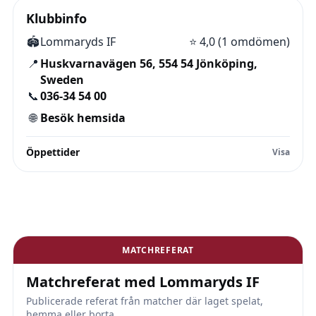
Klubbinfo
🏟️
Lommaryds IF
⭐
4,0 (1 omdömen)
📍
Huskvarnavägen 56, 554 54 Jönköping,
Sweden
📞
036-34 54 00
🌐
Besök hemsida
Öppettider
MATCHREFERAT
Matchreferat med Lommaryds IF
Publicerade referat från matcher där laget spelat,
hemma eller borta.