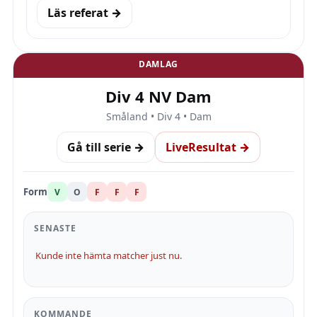
Läs referat →
DAMLAG
Div 4 NV Dam
Småland • Div 4 • Dam
Gå till serie →
LiveResultat →
Form
V
O
F
F
F
SENASTE
Kunde inte hämta matcher just nu.
KOMMANDE