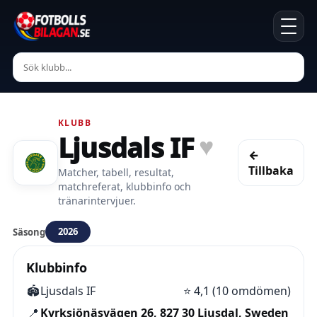
KLUBB
Ljusdals IF
♥
←
Tillbaka
Matcher, tabell, resultat,
matchreferat, klubbinfo och
tränarintervjuer.
2026
Säsong
Klubbinfo
🏟️
Ljusdals IF
⭐
4,1 (10 omdömen)
📍
Kyrksjönäsvägen 26, 827 30 Ljusdal, Sweden