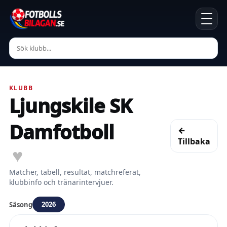
KLUBB
Ljungskile SK
Damfotboll
←
Tillbaka
♥
Matcher, tabell, resultat, matchreferat,
klubbinfo och tränarintervjuer.
2026
Säsong