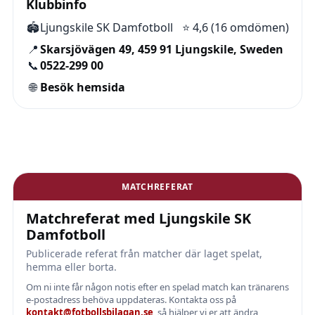
Klubbinfo
🏟️
Ljungskile SK Damfotboll
⭐
4,6 (16 omdömen)
📍
Skarsjövägen 49, 459 91 Ljungskile, Sweden
📞
0522-299 00
🌐
Besök hemsida
MATCHREFERAT
Matchreferat med Ljungskile SK
Damfotboll
Publicerade referat från matcher där laget spelat,
hemma eller borta.
Om ni inte får någon notis efter en spelad match kan tränarens
e-postadress behöva uppdateras. Kontakta oss på
kontakt@fotbollsbilagan.se
, så hjälper vi er att ändra