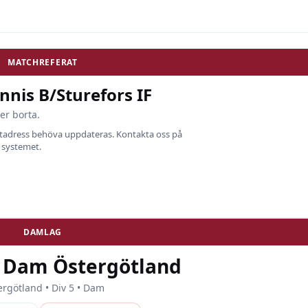
MATCHREFERAT
nis B/Sturefors IF
er borta.
ostadress behöva uppdateras. Kontakta oss på
i systemet.
DAMLAG
5 Dam Östergötland
ergötland • Div 5 • Dam