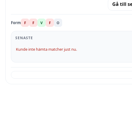
Gå till s
Form
F
F
V
F
O
SENASTE
Kunde inte hämta matcher just nu.