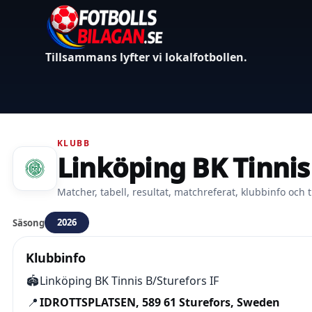
Tillsammans lyfter vi lokalfotbollen.
KLUBB
Linköping BK Tinnis
Matcher, tabell, resultat, matchreferat, klubbinfo och t
2026
Säsong
Klubbinfo
🏟️
Linköping BK Tinnis B/Sturefors IF
📍
IDROTTSPLATSEN, 589 61 Sturefors, Sweden