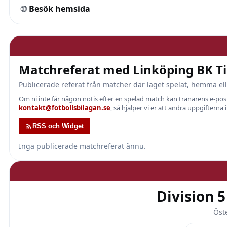
🌐
Besök hemsida
Matchreferat med Linköping BK Tin
Publicerade referat från matcher där laget spelat, hemma ell
Om ni inte får någon notis efter en spelad match kan tränarens e-p
kontakt@fotbollsbilagan.se
, så hjälper vi er att ändra uppgifterna 
RSS och Widget
Inga publicerade matchreferat ännu.
Division 
Öst