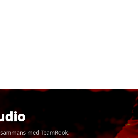
udio
 tillsammans med TeamRook.