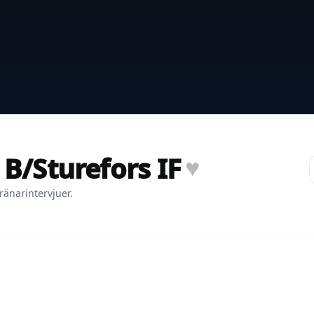
 B/Sturefors IF
♥
ränarintervjuer.