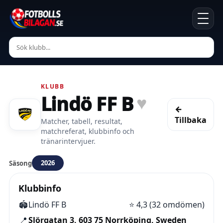
KLUBB
Lindö FF B
♥
←
Tillbaka
Matcher, tabell, resultat,
matchreferat, klubbinfo och
tränarintervjuer.
2026
Säsong
Klubbinfo
🏟️
Lindö FF B
⭐
4,3 (32 omdömen)
📍
Slörgatan 3, 603 75 Norrköping, Sweden