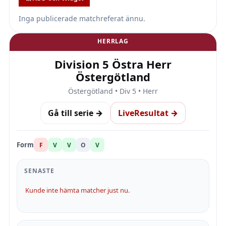
Inga publicerade matchreferat ännu.
HERRLAG
Division 5 Östra Herr
Östergötland
Östergötland • Div 5 • Herr
Gå till serie →
LiveResultat →
Form
F
V
V
O
V
SENASTE
Kunde inte hämta matcher just nu.