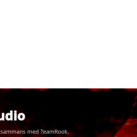
udio
 tillsammans med TeamRook.