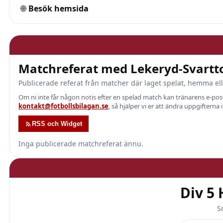
🌐
Besök hemsida
Matchreferat med Lekeryd-Svartto
Publicerade referat från matcher där laget spelat, hemma ell
Om ni inte får någon notis efter en spelad match kan tränarens e-p
kontakt@fotbollsbilagan.se
, så hjälper vi er att ändra uppgifterna 
RSS och Widget
Inga publicerade matchreferat ännu.
Div 5
S