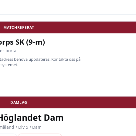
MATCHREFERAT
rps SK (9-m)
er borta.
ostadress behöva uppdateras. Kontakta oss på
i systemet.
DAMLAG
 Höglandet Dam
måland • Div 5 • Dam