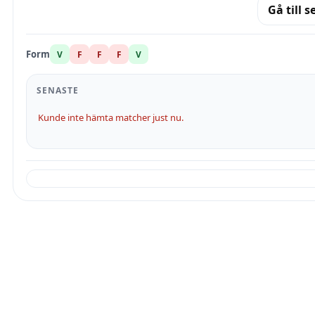
Gå till s
Form
V
F
F
F
V
SENASTE
Kunde inte hämta matcher just nu.