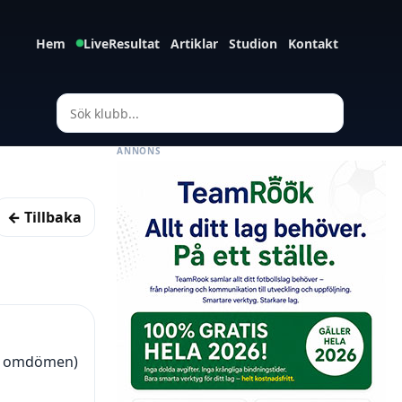
Hem
LiveResultat
Artiklar
Studion
Kontakt
ANNONS
← Tillbaka
27 omdömen)