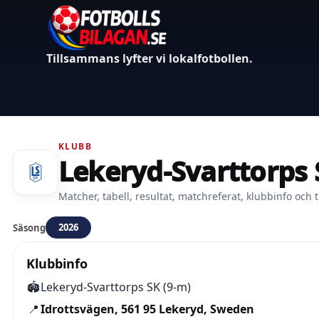
Tillsammans lyfter vi lokalfotbollen.
KLUBB
Lekeryd-Svarttorps 
Matcher, tabell, resultat, matchreferat, klubbinfo och t
2026
Säsong
Klubbinfo
🏟️
Lekeryd-Svarttorps SK (9-m)
📍
Idrottsvägen, 561 95 Lekeryd, Sweden