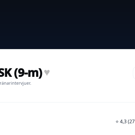
SK (9-m)
♥
ränarintervjuer.
⭐
4,3 (