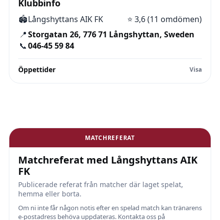
Klubbinfo
🏟️
Långshyttans AIK FK
⭐
3,6 (11 omdömen)
📍
Storgatan 26, 776 71 Långshyttan, Sweden
📞
046-45 59 84
Öppettider
MATCHREFERAT
Matchreferat med Långshyttans AIK
FK
Publicerade referat från matcher där laget spelat,
hemma eller borta.
Om ni inte får någon notis efter en spelad match kan tränarens
e-postadress behöva uppdateras. Kontakta oss på