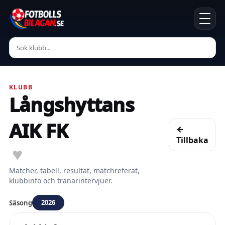
KLUBB
Långshyttans
AIK FK
←
Tillbaka
♥
Matcher, tabell, resultat, matchreferat,
klubbinfo och tränarintervjuer.
2026
Säsong