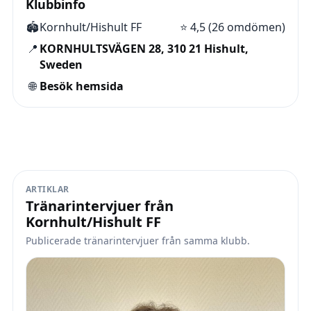
Klubbinfo
🏟️
Kornhult/Hishult FF
⭐
4,5 (26 omdömen)
📍
KORNHULTSVÄGEN 28, 310 21 Hishult,
Sweden
🌐
Besök hemsida
ARTIKLAR
Tränarintervjuer från
Kornhult/Hishult FF
Publicerade tränarintervjuer från samma klubb.