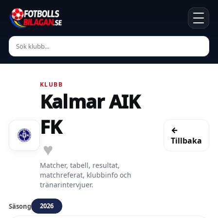
KLUBB
Kalmar AIK
FK
←
Tillbaka
♥
Matcher, tabell, resultat,
matchreferat, klubbinfo och
tränarintervjuer.
2026
Säsong