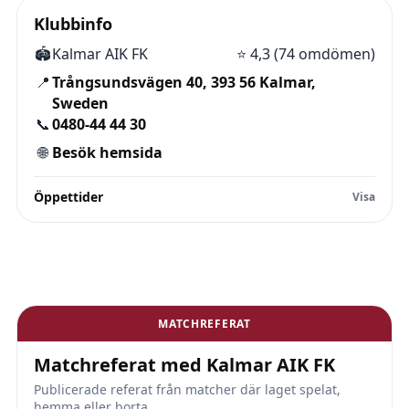
Klubbinfo
🏟️
Kalmar AIK FK
⭐
4,3 (74 omdömen)
📍
Trångsundsvägen 40, 393 56 Kalmar,
Sweden
📞
0480-44 44 30
🌐
Besök hemsida
Öppettider
MATCHREFERAT
Matchreferat med Kalmar AIK FK
Publicerade referat från matcher där laget spelat,
hemma eller borta.