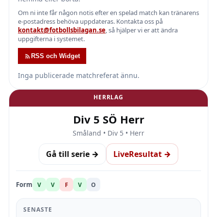
Om ni inte får någon notis efter en spelad match kan tränarens
e-postadress behöva uppdateras. Kontakta oss på
kontakt@fotbollsbilagan.se
, så hjälper vi er att ändra
uppgifterna i systemet.
RSS och Widget
Inga publicerade matchreferat ännu.
HERRLAG
Div 5 SÖ Herr
Småland • Div 5 • Herr
Gå till serie →
LiveResultat →
Form
V
V
F
V
O
SENASTE