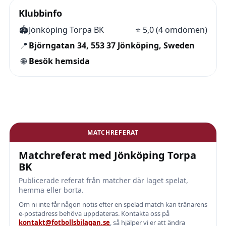
Klubbinfo
🏟️
Jönköping Torpa BK
⭐
5,0 (4 omdömen)
📍
Björngatan 34, 553 37 Jönköping, Sweden
🌐
Besök hemsida
MATCHREFERAT
Matchreferat med Jönköping Torpa
BK
Publicerade referat från matcher där laget spelat,
hemma eller borta.
Om ni inte får någon notis efter en spelad match kan tränarens
e-postadress behöva uppdateras. Kontakta oss på
kontakt@fotbollsbilagan.se
, så hjälper vi er att ändra