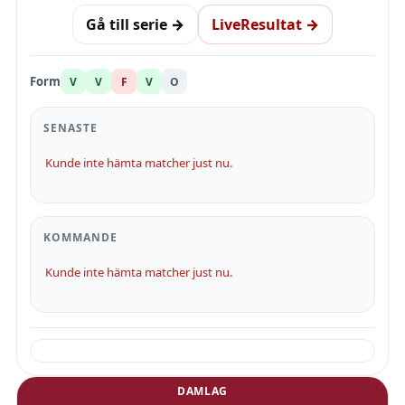
Gå till serie →
LiveResultat →
Form
V
V
F
V
O
SENASTE
Kunde inte hämta matcher just nu.
KOMMANDE
Kunde inte hämta matcher just nu.
DAMLAG