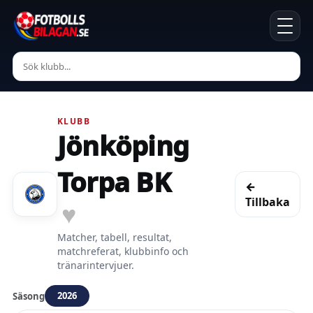
KLUBB
Jönköping
Torpa BK
←
Tillbaka
♥
Matcher, tabell, resultat,
matchreferat, klubbinfo och
tränarintervjuer.
2026
Säsong