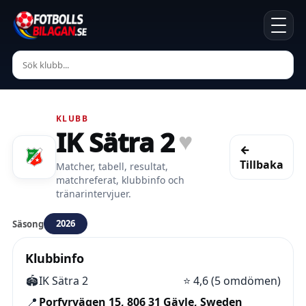
KLUBB
IK Sätra 2
♥
←
Tillbaka
Matcher, tabell, resultat,
matchreferat, klubbinfo och
tränarintervjuer.
2026
Säsong
Klubbinfo
🏟️
IK Sätra 2
⭐
4,6 (5 omdömen)
📍
Porfyrvägen 15, 806 31 Gävle, Sweden