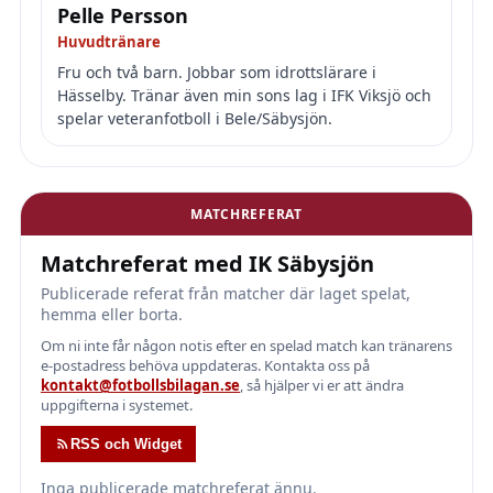
Pelle Persson
Huvudtränare
Fru och två barn. Jobbar som idrottslärare i
Hässelby. Tränar även min sons lag i IFK Viksjö och
spelar veteranfotboll i Bele/Säbysjön.
MATCHREFERAT
Matchreferat med IK Säbysjön
Publicerade referat från matcher där laget spelat,
hemma eller borta.
Om ni inte får någon notis efter en spelad match kan tränarens
e-postadress behöva uppdateras. Kontakta oss på
kontakt@fotbollsbilagan.se
, så hjälper vi er att ändra
uppgifterna i systemet.
RSS och Widget
Inga publicerade matchreferat ännu.