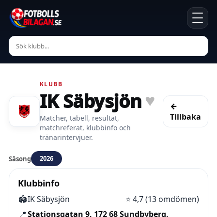
KLUBB
IK Säbysjön
♥
←
Tillbaka
Matcher, tabell, resultat,
matchreferat, klubbinfo och
tränarintervjuer.
2026
Säsong
Klubbinfo
🏟️
IK Säbysjön
⭐
4,7 (13 omdömen)
📍
Stationsgatan 9, 172 68 Sundbyberg,