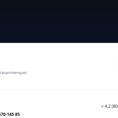
ränarintervjuer.
⭐
4,2 (
570-145 85