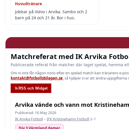
Huvudtränare
Jobbar på Volvo i Arvika. Sambo och 2
barn på 24 och 21 år. Bor i hus.
Matchreferat med IK Arvika Fotbol
Publicerade referat från matcher där laget spelat, hemma ell
Om ni inte får någon notis efter en spelad match kan tränarens e-p
kontakt@fotbollsbilagan.se
, så hjälper vi er att ändra uppgifterna 
RSS och Widget
Arvika vände och vann mot Kristinehamn
Publicerad: 16 May 2026
IK Arvika Fotboll
–
IFK Kristinehamn Fotboll
2–1
Div 3 Värmland damer