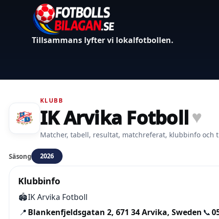
Tillsammans lyfter vi lokalfotbollen.
KLUBB
IK Arvika Fotboll
♥
Matcher, tabell, resultat, matchreferat, klubbinfo och t
2026
Säsong
Klubbinfo
🏟️
IK Arvika Fotboll
📍
Blankenfjeldsgatan 2, 671 34 Arvika, Sweden
📞
0