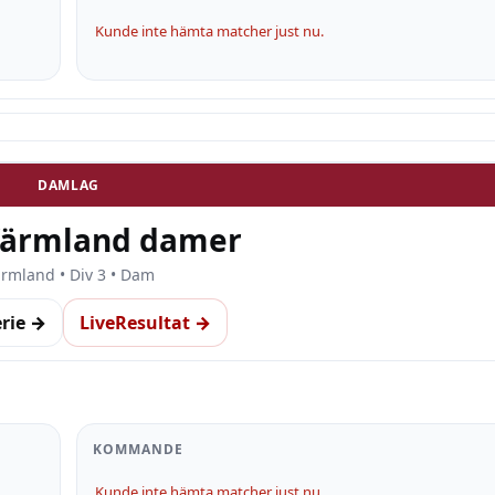
Kunde inte hämta matcher just nu.
DAMLAG
Värmland damer
rmland • Div 3 • Dam
erie →
LiveResultat →
KOMMANDE
Kunde inte hämta matcher just nu.