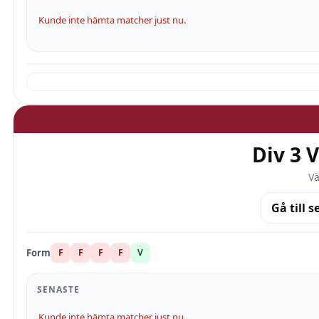
Kunde inte hämta matcher just nu.
Div 3 
Vä
Gå till s
Form
F
F
F
F
V
SENASTE
Kunde inte hämta matcher just nu.