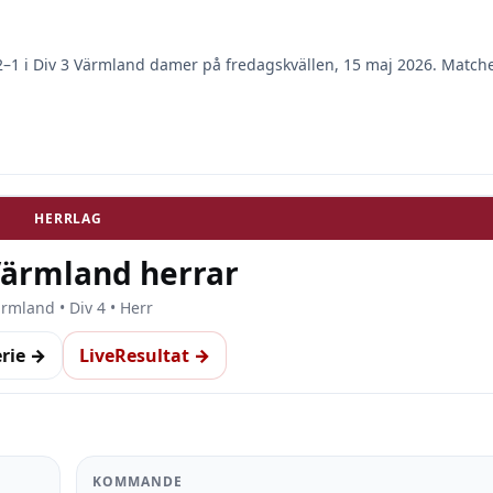
2–1 i Div 3 Värmland damer på fredagskvällen, 15 maj 2026. Match
HERRLAG
Värmland herrar
rmland • Div 4 • Herr
erie →
LiveResultat →
KOMMANDE