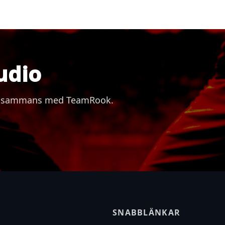
udio
 tillsammans med TeamRook.
SNABBLÄNKAR