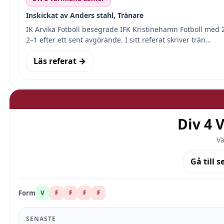
Inskickat av Anders stahl, Tränare
IK Arvika Fotboll besegrade IFK Kristinehamn Fotboll med 
2–1 efter ett sent avgörande. I sitt referat skriver trän…
Läs referat →
Div 4 
Vä
Gå till s
Form
V
F
F
F
F
SENASTE