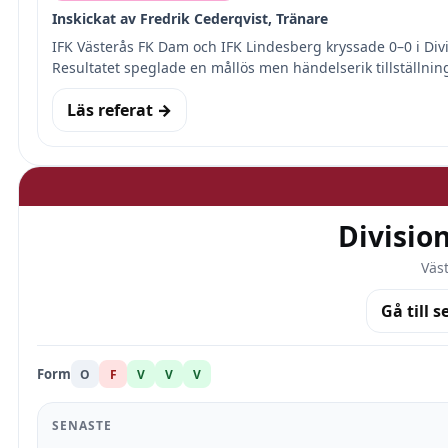
Inskickat av Fredrik Cederqvist, Tränare
IFK Västerås FK Dam och IFK Lindesberg kryssade 0–0 i Di
Resultatet speglade en mållös men händelserik tillställni
Läs referat →
Divisio
Väs
Gå till s
Form
O
F
V
V
V
SENASTE