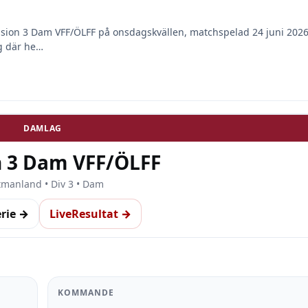
vision 3 Dam VFF/ÖLFF på onsdagskvällen, matchspelad 24 juni 2026
ng där he…
DAMLAG
n 3 Dam VFF/ÖLFF
tmanland • Div 3 • Dam
erie →
LiveResultat →
KOMMANDE