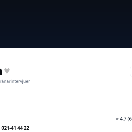
m
♥
ränarintervjuer.
⭐
4,7 

021-41 44 22