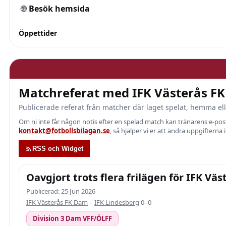
🌐
Besök hemsida
Öppettider
Matchreferat med IFK Västerås F
Publicerade referat från matcher där laget spelat, hemma ell
Om ni inte får någon notis efter en spelad match kan tränarens e-p
kontakt@fotbollsbilagan.se
, så hjälper vi er att ändra uppgifterna 
RSS och Widget
Oavgjort trots flera frilägen för IFK Vä
Publicerad: 25 Jun 2026
IFK Västerås FK Dam
–
IFK Lindesberg
0–0
Division 3 Dam VFF/ÖLFF