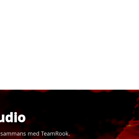
udio
 tillsammans med TeamRook.