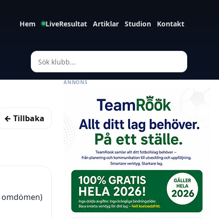
Hem
LiveResultat
Artiklar
Studion
Kontakt
ANNONS
← Tillbaka
(6 omdömen)