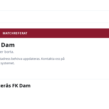
MATCHREFERAT
K Dam
er borta.
ostadress behöva uppdateras. Kontakta oss på
i systemet.
sterås FK Dam