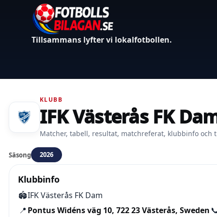
Tillsammans lyfter vi lokalfotbollen.
KLUBB
IFK Västerås FK Da
Matcher, tabell, resultat, matchreferat, klubbinfo och t
2026
Säsong
Klubbinfo
🏟️
IFK Västerås FK Dam
📍
Pontus Widéns väg 10, 722 23 Västerås, Sweden
