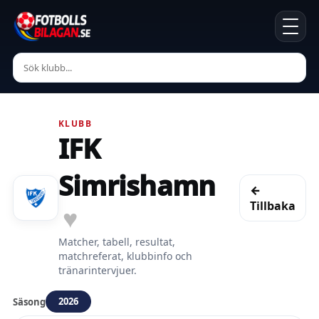
KLUBB
IFK
Simrishamn
←
Tillbaka
♥
Matcher, tabell, resultat,
matchreferat, klubbinfo och
tränarintervjuer.
2026
Säsong