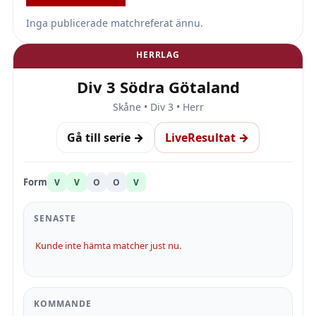
Inga publicerade matchreferat ännu.
HERRLAG
Div 3 Södra Götaland
Skåne • Div 3 • Herr
Gå till serie →
LiveResultat →
Form
V
V
O
O
V
SENASTE
Kunde inte hämta matcher just nu.
KOMMANDE