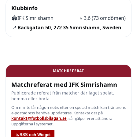
Klubbinfo
🏟️
IFK Simrishamn
⭐
3,6 (73 omdömen)
📍
Backgatan 50, 272 35 Simrishamn, Sweden
MATCHREFERAT
Matchreferat med IFK Simrishamn
Publicerade referat från matcher där laget spelat,
hemma eller borta.
Om ni inte får någon notis efter en spelad match kan tränarens
e-postadress behöva uppdateras. Kontakta oss på
kontakt@fotbollsbilagan.se
, så hjälper vi er att ändra
uppgifterna i systemet.
RSS och Widget