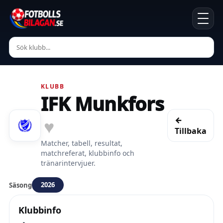
KLUBB
IFK Munkfors
←
♥
Tillbaka
Matcher, tabell, resultat,
matchreferat, klubbinfo och
tränarintervjuer.
2026
Säsong
Klubbinfo