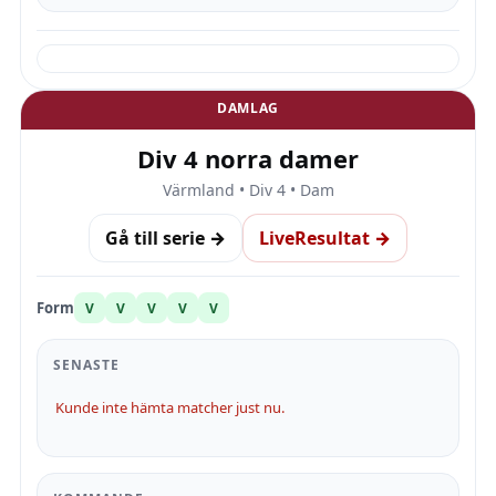
DAMLAG
Div 4 norra damer
Värmland • Div 4 • Dam
Gå till serie →
LiveResultat →
Form
V
V
V
V
V
SENASTE
Kunde inte hämta matcher just nu.