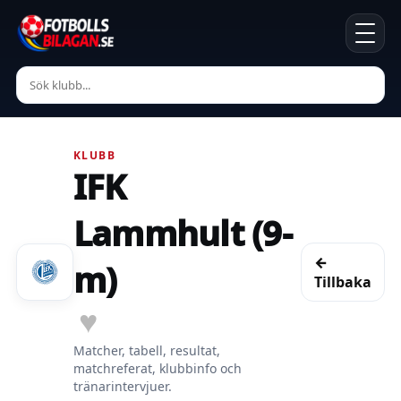
KLUBB
IFK
Lammhult (9-
←
m)
Tillbaka
♥
Matcher, tabell, resultat,
matchreferat, klubbinfo och
tränarintervjuer.