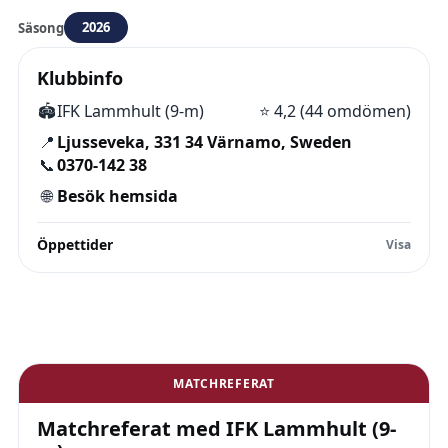
2026
Säsong
Klubbinfo
🏟️
IFK Lammhult (9-m)
⭐
4,2 (44 omdömen)
📍
Ljusseveka, 331 34 Värnamo, Sweden
📞
0370-142 38
🌐
Besök hemsida
Öppettider
MATCHREFERAT
Matchreferat med IFK Lammhult (9-