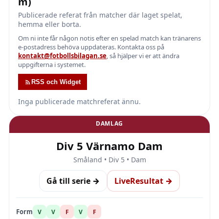
m)
Publicerade referat från matcher där laget spelat,
hemma eller borta.
Om ni inte får någon notis efter en spelad match kan tränarens
e-postadress behöva uppdateras. Kontakta oss på
kontakt@fotbollsbilagan.se
, så hjälper vi er att ändra
uppgifterna i systemet.
RSS och Widget
Inga publicerade matchreferat ännu.
DAMLAG
Div 5 Värnamo Dam
Småland • Div 5 • Dam
Gå till serie →
LiveResultat →
Form
V
V
F
V
F