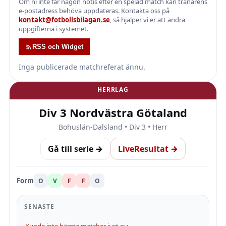
Om ni inte får någon notis efter en spelad match kan tränarens
e-postadress behöva uppdateras. Kontakta oss på
kontakt@fotbollsbilagan.se
, så hjälper vi er att ändra
uppgifterna i systemet.
RSS och Widget
Inga publicerade matchreferat ännu.
HERRLAG
Div 3 Nordvästra Götaland
Bohuslän-Dalsland • Div 3 • Herr
Gå till serie →
LiveResultat →
Form
O
V
F
F
O
SENASTE