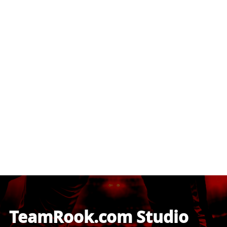
TeamRook.com Studio