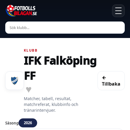
KLUBB
IFK Falköping
FF
←
Tillbaka
♥
Matcher, tabell, resultat,
matchreferat, klubbinfo och
tränarintervjuer.
2026
Säsong