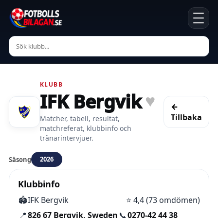
KLUBB
IFK Bergvik
♥
←
Tillbaka
Matcher, tabell, resultat,
matchreferat, klubbinfo och
tränarintervjuer.
2026
Säsong
Klubbinfo
🏟️
IFK Bergvik
⭐
4,4 (73 omdömen)
📍
826 67 Bergvik, Sweden
📞
0270-42 44 38