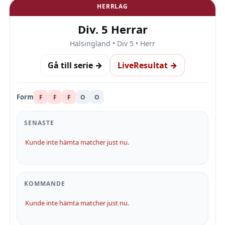
HERRLAG
Div. 5 Herrar
Hälsingland • Div 5 • Herr
Gå till serie →
LiveResultat →
Form
F
F
F
O
O
SENASTE
Kunde inte hämta matcher just nu.
KOMMANDE
Kunde inte hämta matcher just nu.