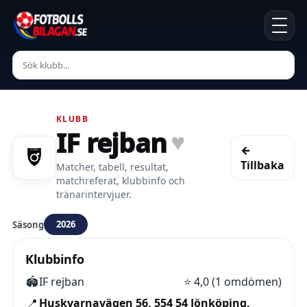
KLUBB
IF rejban
♥
←
Tillbaka
Matcher, tabell, resultat,
matchreferat, klubbinfo och
tränarintervjuer.
2026
Säsong
Klubbinfo
🏟️
IF rejban
⭐
4,0 (1 omdömen)
📍
Huskvarnavägen 56, 554 54 Jönköping,