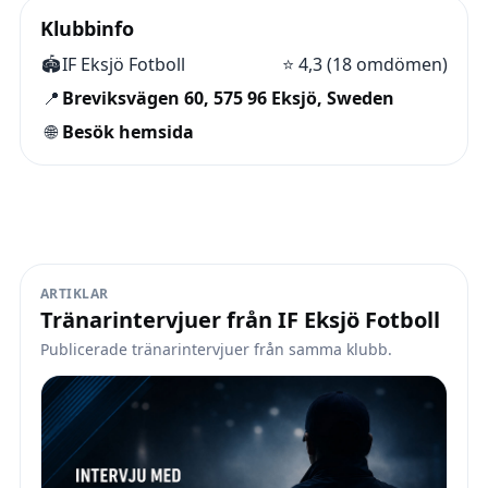
Klubbinfo
🏟️
IF Eksjö Fotboll
⭐
4,3 (18 omdömen)
📍
Breviksvägen 60, 575 96 Eksjö, Sweden
🌐
Besök hemsida
ARTIKLAR
Tränarintervjuer från IF Eksjö Fotboll
Publicerade tränarintervjuer från samma klubb.