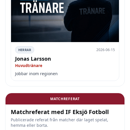
2026-06-15
HERRAR
Jonas Larsson
Huvudtränare
Jobbar inom regionen
MATCHREFERAT
Matchreferat med IF Eksjö Fotboll
Publicerade referat från matcher där laget spelat,
hemma eller borta.