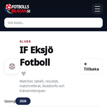
KLUBB
IF Eksjö
Fotboll
←
Tillbaka
♥
Matcher, tabell, resultat,
matchreferat, klubbinfo och
tränarintervjuer.
2026
Säsong