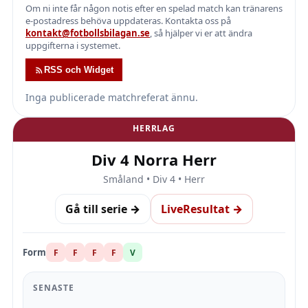
Om ni inte får någon notis efter en spelad match kan tränarens
e-postadress behöva uppdateras. Kontakta oss på
kontakt@fotbollsbilagan.se
, så hjälper vi er att ändra
uppgifterna i systemet.
RSS och Widget
Inga publicerade matchreferat ännu.
HERRLAG
Div 4 Norra Herr
Småland • Div 4 • Herr
Gå till serie →
LiveResultat →
Form
F
F
F
F
V
SENASTE