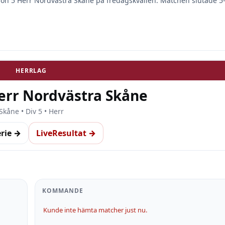
sion 5 Herr Nordvästra Skåne på fredagskvällen. Matchen slutade 5–
HERRLAG
Herr Nordvästra Skåne
Skåne • Div 5 • Herr
erie →
LiveResultat →
KOMMANDE
Kunde inte hämta matcher just nu.