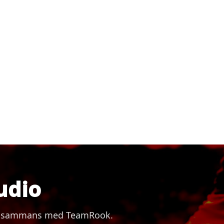
udio
 tillsammans med TeamRook.