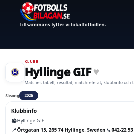
Tillsammans lyfter vi lokalfotbollen.
KLUBB
Hyllinge GIF
♥
Matcher, tabell, resultat, matchreferat, klubbinfo och t
2026
Säsong
Klubbinfo
🏟️
Hyllinge GIF
📍
Örtgatan 15, 265 74 Hyllinge, Sweden
📞
042-22 53