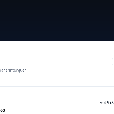
ränarintervjuer.
⭐
4,5 
 60