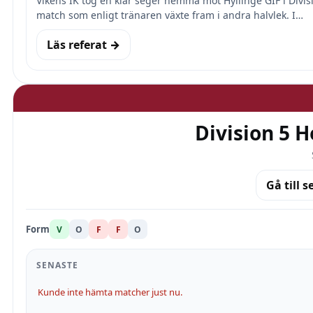
Vikens IK tog en klar seger hemma mot Hyllinge GIF i Divi
match som enligt tränaren växte fram i andra halvlek. I…
Läs referat →
Division 5 
Gå till s
Form
V
O
F
F
O
SENASTE
Kunde inte hämta matcher just nu.