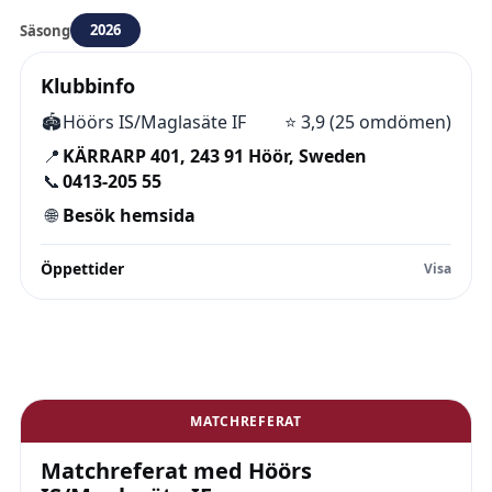
2026
Säsong
Klubbinfo
🏟️
Höörs IS/Maglasäte IF
⭐
3,9 (25 omdömen)
📍
KÄRRARP 401, 243 91 Höör, Sweden
📞
0413-205 55
🌐
Besök hemsida
Öppettider
MATCHREFERAT
Matchreferat med Höörs