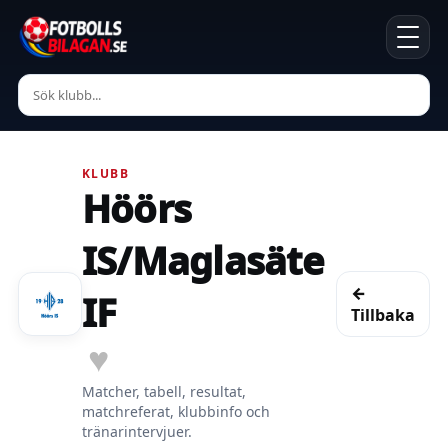
KLUBB
Höörs
IS/Maglasäte
←
IF
Tillbaka
♥
Matcher, tabell, resultat,
matchreferat, klubbinfo och
tränarintervjuer.