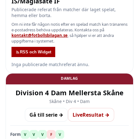
IS/Maglasäte IF
Publicerade referat från matcher där laget spelat,
hemma eller borta.
Om ni inte får någon notis efter en spelad match kan tränarens
e-postadress behöva uppdateras. Kontakta oss på
kontakt@fotbollsbilagan.se
, så hjälper vi er att ändra
uppgifterna i systemet.
RSS och Widget
Inga publicerade matchreferat ännu.
DAMLAG
Division 4 Dam Mellersta Skåne
Skåne • Div 4 • Dam
Gå till serie →
LiveResultat →
Form
V
V
V
F
V