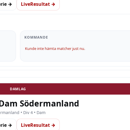
erie →
LiveResultat →
KOMMANDE
Kunde inte hämta matcher just nu.
DAMLAG
4 Dam Södermanland
rmanland • Div 4 • Dam
erie →
LiveResultat →