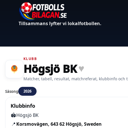
Tillsammans lyfter vi lokalfotbollen.
KLUBB
Högsjö BK
♥
Matcher, tabell, resultat, matchreferat, klubbinfo och t
2026
Säsong
Klubbinfo
🏟️
Högsjö BK
📍
Korsmovägen, 643 62 Högsjö, Sweden