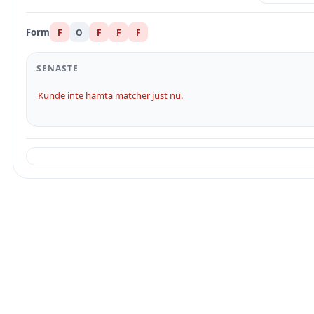
Form
F
O
F
F
F
SENASTE
Kunde inte hämta matcher just nu.