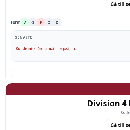
Gå till s
Form
V
O
F
O
O
SENASTE
Kunde inte hämta matcher just nu.
Division 
Söde
Gå till s