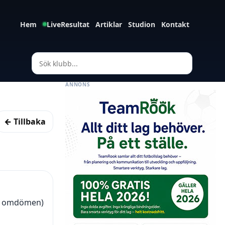
Hem
LiveResultat
Artiklar
Studion
Kontakt
ANNONS
← Tillbaka
13 omdömen)