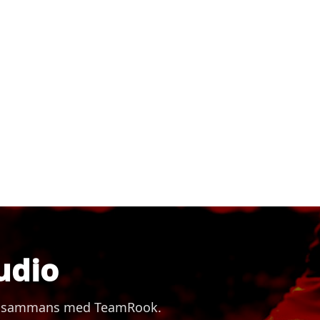
udio
 tillsammans med TeamRook.