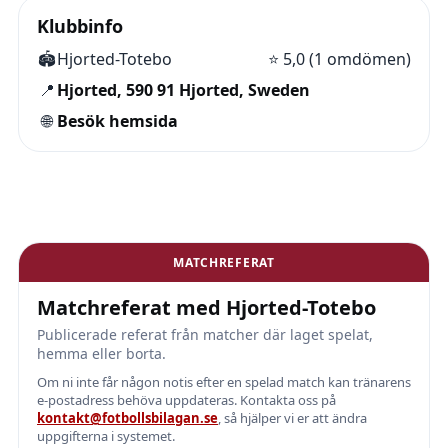
Klubbinfo
🏟️
Hjorted-Totebo
⭐
5,0 (1 omdömen)
📍
Hjorted, 590 91 Hjorted, Sweden
🌐
Besök hemsida
MATCHREFERAT
Matchreferat med Hjorted-Totebo
Publicerade referat från matcher där laget spelat,
hemma eller borta.
Om ni inte får någon notis efter en spelad match kan tränarens
e-postadress behöva uppdateras. Kontakta oss på
kontakt@fotbollsbilagan.se
, så hjälper vi er att ändra
uppgifterna i systemet.