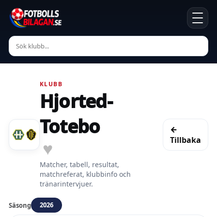
KLUBB
Hjorted-
Totebo
←
Tillbaka
♥
Matcher, tabell, resultat,
matchreferat, klubbinfo och
tränarintervjuer.
2026
Säsong