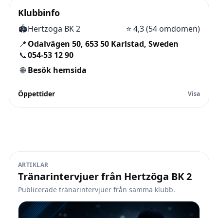
Klubbinfo
🏟️
Hertzöga BK 2
⭐
4,3 (54 omdömen)
📍
Odalvägen 50, 653 50 Karlstad, Sweden
📞
054-53 12 90
🌐
Besök hemsida
Öppettider
ARTIKLAR
Tränarintervjuer från Hertzöga BK 2
Publicerade tränarintervjuer från samma klubb.