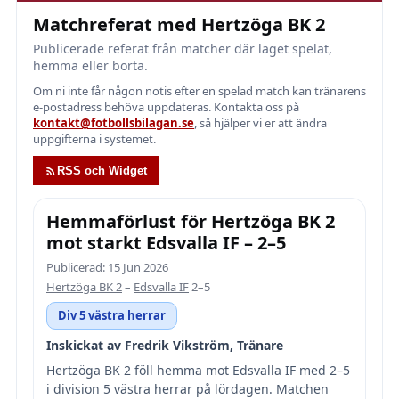
Matchreferat med Hertzöga BK 2
Publicerade referat från matcher där laget spelat,
hemma eller borta.
Om ni inte får någon notis efter en spelad match kan tränarens
e-postadress behöva uppdateras. Kontakta oss på
kontakt@fotbollsbilagan.se
, så hjälper vi er att ändra
uppgifterna i systemet.
RSS och Widget
Hemmaförlust för Hertzöga BK 2
mot starkt Edsvalla IF – 2–5
Publicerad: 15 Jun 2026
Hertzöga BK 2
–
Edsvalla IF
2–5
Div 5 västra herrar
Inskickat av Fredrik Vikström, Tränare
Hertzöga BK 2 föll hemma mot Edsvalla IF med 2–5
i division 5 västra herrar på lördagen. Matchen