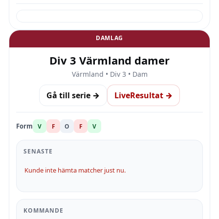
DAMLAG
Div 3 Värmland damer
Värmland • Div 3 • Dam
Gå till serie →
LiveResultat →
Form
V
F
O
F
V
SENASTE
Kunde inte hämta matcher just nu.
KOMMANDE