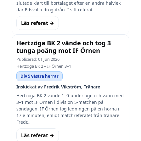
slutade klart till bortalaget efter en andra halvlek
där Edsvalla drog ifrån. I sitt referat…
Läs referat →
Hertzöga BK 2 vände och tog 3
tunga poäng mot IF Örnen
Publicerad: 01 Jun 2026
Hertzöga BK 2
–
IF Örnen
3–1
Div 5 västra herrar
Inskickat av Fredrik Vikström, Tränare
Hertzöga BK 2 vände 1–0-underläge och vann med
3–1 mot IF Örnen i division 5-matchen på
söndagen. IF Örnen tog ledningen på en hörna i
17:e minuten, enligt matchreferatet från tränare
Fredr…
Läs referat →