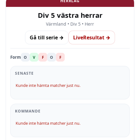
HERRLAG
Div 5 västra herrar
Värmland • Div 5 • Herr
Gå till serie →
LiveResultat →
Form
O
V
F
O
F
SENASTE
Kunde inte hämta matcher just nu.
KOMMANDE
Kunde inte hämta matcher just nu.