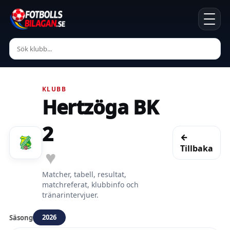
KLUBB
Hertzöga BK
2
←
Tillbaka
♥
Matcher, tabell, resultat,
matchreferat, klubbinfo och
tränarintervjuer.
2026
Säsong