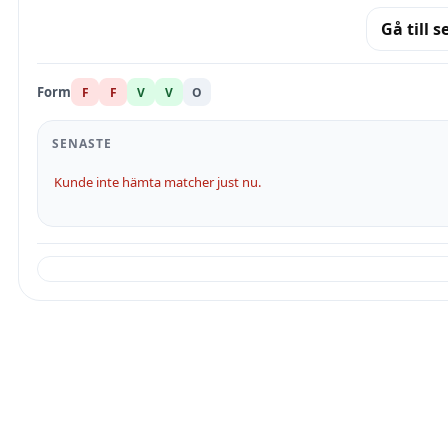
Gå till s
Form
F
F
V
V
O
SENASTE
Kunde inte hämta matcher just nu.