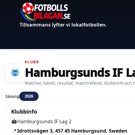
Tillsammans lyfter vi lokalfotbollen.
KLUBB
Hamburgsunds IF L
Matcher, tabell, resultat, matchreferat, klubbinfo och t
2026
Säsong
Klubbinfo
🏟️
Hamburgsunds IF Lag 2
📍
Idrottsvägen 3, 457 45 Hamburgsund, Sweden