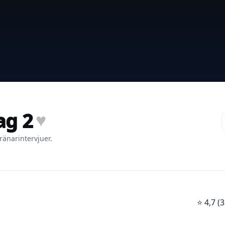
ag 2
♥
ränarintervjuer.
⭐
4,7 