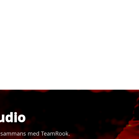
udio
 tillsammans med TeamRook.