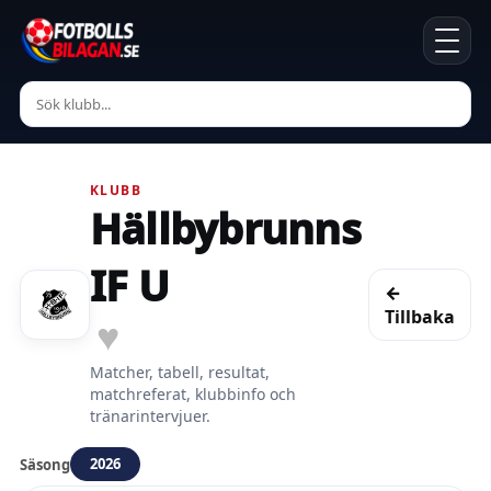
KLUBB
Hällbybrunns
IF U
←
Tillbaka
♥
Matcher, tabell, resultat,
matchreferat, klubbinfo och
tränarintervjuer.
2026
Säsong