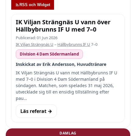
RSS och Widget
IK Viljan Strängnäs U vann över
Hällbybrunns IF U med 7–0
Publicerad: 01 Jun 2026
IK Viljan Strängnäs U
–
Hällbybrunns IF U
7–0
Division 4 Dam Södermanland
Inskickat av Erik Andersson, Huvudtränare
IK Viljan Strängnäs U vann mot Hällbybrunns IF U
med 7–0 i Division 4 Dam Södermanland på
söndagen. Matchen, som spelades 31 maj 2026,
utvecklade sig till en ensidig tillställning efter
pau…
Läs referat →
DAMLAG