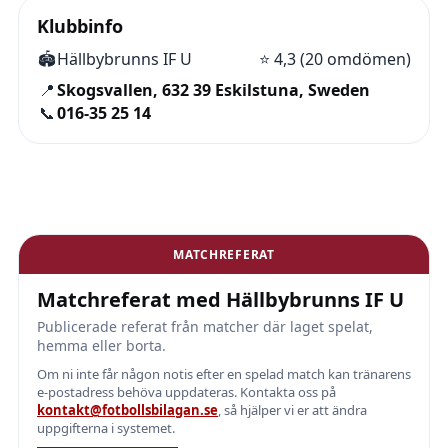
Klubbinfo
🏟️
Hällbybrunns IF U
⭐
4,3 (20 omdömen)
📍
Skogsvallen, 632 39 Eskilstuna, Sweden
📞
016-35 25 14
MATCHREFERAT
Matchreferat med Hällbybrunns IF U
Publicerade referat från matcher där laget spelat,
hemma eller borta.
Om ni inte får någon notis efter en spelad match kan tränarens
e-postadress behöva uppdateras. Kontakta oss på
kontakt@fotbollsbilagan.se
, så hjälper vi er att ändra
uppgifterna i systemet.