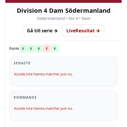
Division 4 Dam Södermanland
Södermanland • Div 4 • Dam
Gå till serie →
LiveResultat →
Form
V
V
V
F
V
SENASTE
Kunde inte hämta matcher just nu.
KOMMANDE
Kunde inte hämta matcher just nu.