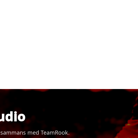
udio
 tillsammans med TeamRook.