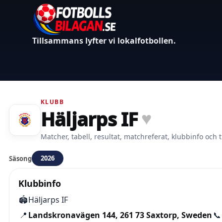
Tillsammans lyfter vi lokalfotbollen.
KLUBB
Häljarps IF
♥
Matcher, tabell, resultat, matchreferat, klubbinfo och t
2026
Säsong
Klubbinfo
🏟️
Häljarps IF
📍
Landskronavägen 144, 261 73 Saxtorp, Sweden
📞