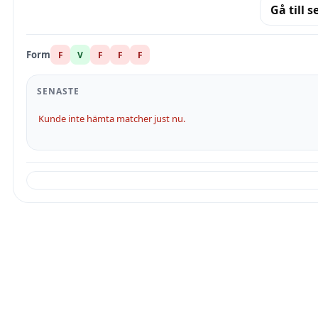
Gå till s
Form
F
V
F
F
F
SENASTE
Kunde inte hämta matcher just nu.