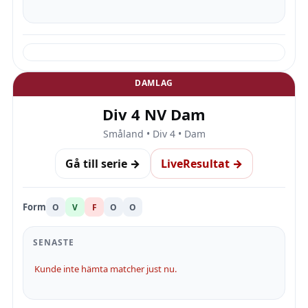
DAMLAG
Div 4 NV Dam
Småland • Div 4 • Dam
Gå till serie →
LiveResultat →
Form
O
V
F
O
O
SENASTE
Kunde inte hämta matcher just nu.