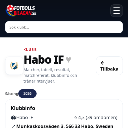
KLUBB
Habo IF
♥
←
Tillbaka
Matcher, tabell, resultat,
matchreferat, klubbinfo och
tränarintervjuer.
2026
Säsong
Klubbinfo
🏟️
Habo IF
⭐
4,3 (39 omdömen)
📍
Munkaskogsvägen 3, 566 33 Habo, Sweden