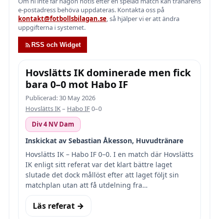
Om ni inte får någon notis efter en spelad match kan tränarens
e-postadress behöva uppdateras. Kontakta oss på
kontakt@fotbollsbilagan.se
, så hjälper vi er att ändra
uppgifterna i systemet.
RSS och Widget
Hovslätts IK dominerade men fick
bara 0–0 mot Habo IF
Publicerad: 30 May 2026
Hovslätts IK
–
Habo IF
0–0
Div 4 NV Dam
Inskickat av Sebastian Åkesson, Huvudtränare
Hovslätts IK – Habo IF 0–0. I en match där Hovslätts
IK enligt sitt referat var det klart bättre laget
slutade det dock mållöst efter att laget följt sin
matchplan utan att få utdelning fra…
Läs referat →