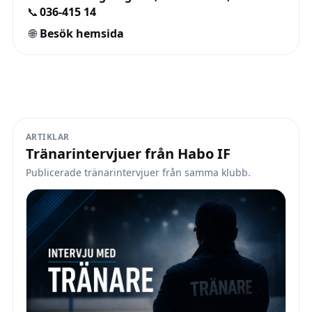
📞
036-415 14
🌐
Besök hemsida
ARTIKLAR
Tränarintervjuer från Habo IF
Publicerade tränarintervjuer från samma klubb.