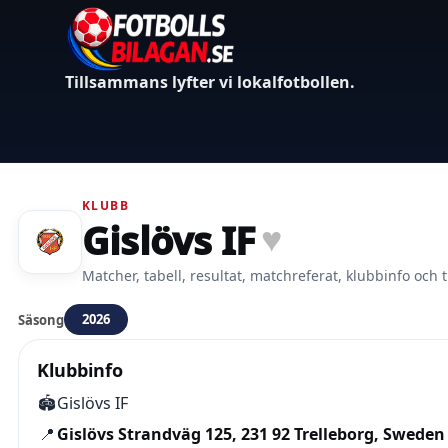
Tillsammans lyfter vi lokalfotbollen.
KLUBB
Gislövs IF
♥
Matcher, tabell, resultat, matchreferat, klubbinfo och t
2026
Säsong
Klubbinfo
🏟️
Gislövs IF
📍
Gislövs Strandväg 125, 231 92 Trelleborg, Sweden