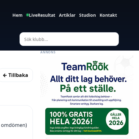
Hem
LiveResultat
Artiklar
Studion
Kontakt
ANNONS
← Tillbaka
55 omdömen)