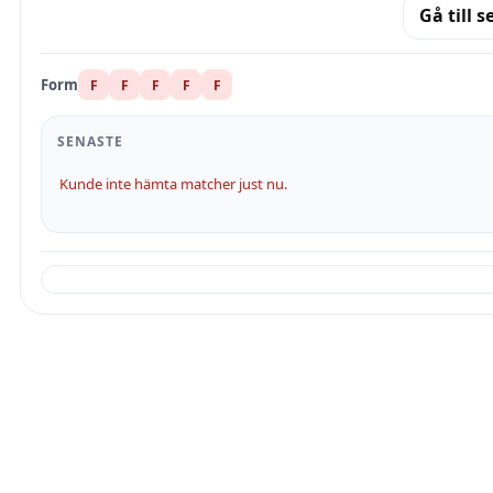
Gå till s
Form
F
F
F
F
F
SENASTE
Kunde inte hämta matcher just nu.