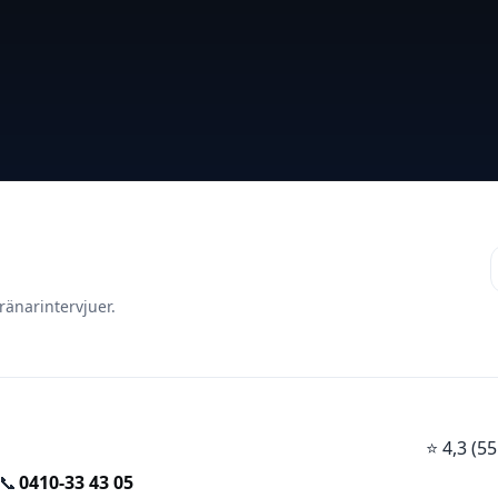
ränarintervjuer.
⭐
4,3 (
📞
0410-33 43 05