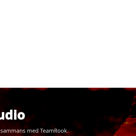
udio
 tillsammans med TeamRook.