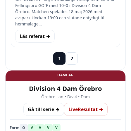
Fellingsbro GOIF med 10–0 i Division 4 Dam
Örebro. Matchen spelades 18 maj 2026 med
avspark klockan 19:00 och slutade entydigt till
hemmalage…
Läs referat →
1
2
DAMLAG
Division 4 Dam Örebro
Örebro Län • Div 4 • Dam
Gå till serie →
LiveResultat →
Form
O
V
V
V
V