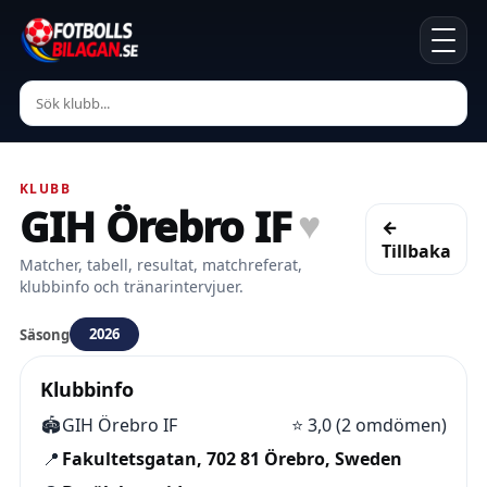
KLUBB
GIH Örebro IF
♥
←
Tillbaka
Matcher, tabell, resultat, matchreferat,
klubbinfo och tränarintervjuer.
2026
Säsong
Klubbinfo
🏟️
GIH Örebro IF
⭐
3,0 (2 omdömen)
📍
Fakultetsgatan, 702 81 Örebro, Sweden