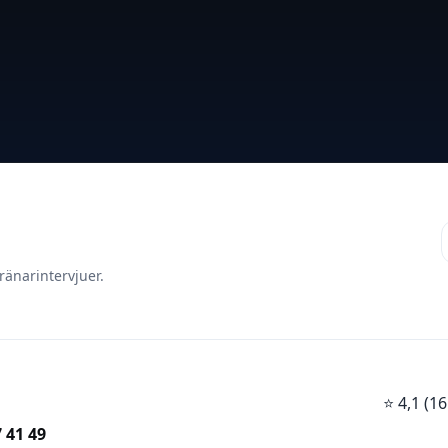
ränarintervjuer.
⭐
4,1 (
 41 49