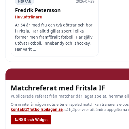
2026-07-29
HERRAR
Fredrik Petersson
Huvudtränare
Är 54 år med fru och två döttrar och bor
i Fritsla. Har alltid gillat sport i olika
former men framförallt fotboll. Har själv
utövat Fotboll, innebandy och ishockey.
Har varit ...
Matchreferat med Fritsla IF
Publicerade referat från matcher där laget spelat, hemma ell
Om ni inte får någon notis efter en spelad match kan tränarens e-p
kontakt@fotbollsbilagan.se
, så hjälper vi er att ändra uppgifterna 
RSS och Widget