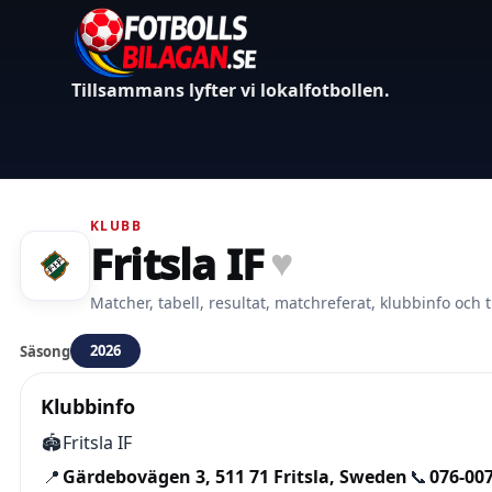
Tillsammans lyfter vi lokalfotbollen.
KLUBB
Fritsla IF
♥
Matcher, tabell, resultat, matchreferat, klubbinfo och t
2026
Säsong
Klubbinfo
🏟️
Fritsla IF
📍
Gärdebovägen 3, 511 71 Fritsla, Sweden
📞
076-007