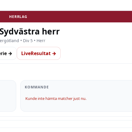
HERRLAG
 Sydvästra herr
ergötland • Div 5 • Herr
erie →
LiveResultat →
KOMMANDE
Kunde inte hämta matcher just nu.