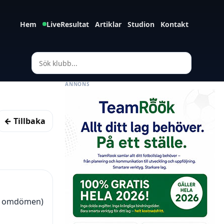
Hem
LiveResultat
Artiklar
Studion
Kontakt
ANNONS
← Tillbaka
16 omdömen)