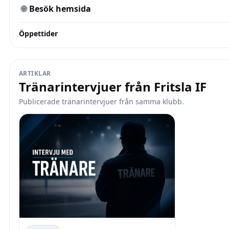
🌐
Besök hemsida
Öppettider
ARTIKLAR
Tränarintervjuer från Fritsla IF
Publicerade tränarintervjuer från samma klubb.