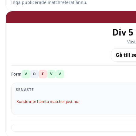
Inga publicerade matchreferat ännu.
Div 5
Väst
Gå till s
Form
V
O
F
V
V
SENASTE
Kunde inte hämta matcher just nu.