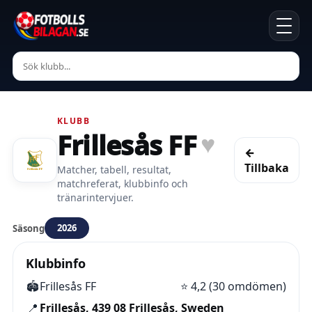
KLUBB
Frillesås FF
♥
←
Tillbaka
Matcher, tabell, resultat,
matchreferat, klubbinfo och
tränarintervjuer.
2026
Säsong
Klubbinfo
🏟️
Frillesås FF
⭐
4,2 (30 omdömen)
📍
Frillesås, 439 08 Frillesås, Sweden