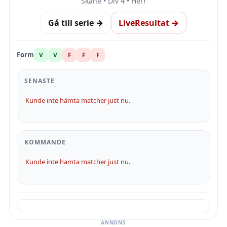
Skåne • Div 4 • Herr
Gå till serie →
LiveResultat →
Form
V
V
F
F
F
SENASTE
Kunde inte hämta matcher just nu.
KOMMANDE
Kunde inte hämta matcher just nu.
ANNONS