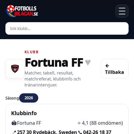
KLUBB
Fortuna FF
♥
←
Tillbaka
Matcher, tabell, resultat,
matchreferat, klubbinfo och
tränarintervjuer.
2026
Säsong
Klubbinfo
🏟️
Fortuna FF
⭐
4,1 (88 omdömen)
📍
257 30 Rydebäck, Sweden
📞
042-26 18 37