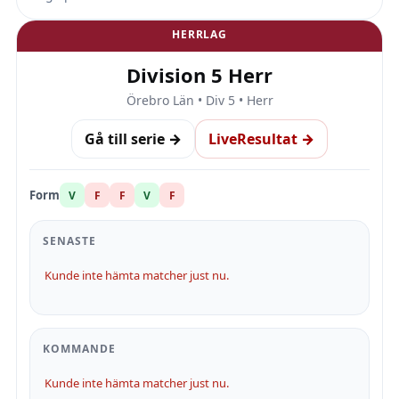
HERRLAG
Division 5 Herr
Örebro Län • Div 5 • Herr
Gå till serie →
LiveResultat →
Form
V
F
F
V
F
SENASTE
Kunde inte hämta matcher just nu.
KOMMANDE
Kunde inte hämta matcher just nu.