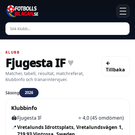
KLUBB
Fjugesta IF
♥
←
Tillbaka
Matcher, tabell, resultat, matchreferat,
klubbinfo och tränarintervjuer.
2026
Säsong
Klubbinfo
🏟️
Fjugesta IF
⭐
4,0 (45 omdömen)
📍
Vretalunds Idrottsplats, Vretalundsvägen 1,
719 93 Vintrosa, Sweden