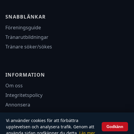
SNABBLÄNKAR
Föreningsguide
Tränarutbildningar
Tränare söker/sökes
INFORMATION
Om oss
Integritetspolicy
Annonsera
Vi använder cookies för att förbättra
upplevelsen och analysera trafik. Genom att
Godkänn
© 2026 Fotbollsbilagan.se – Alla rättigheter förbehållna.
använda sidan godkänner du detta.
Läs mer