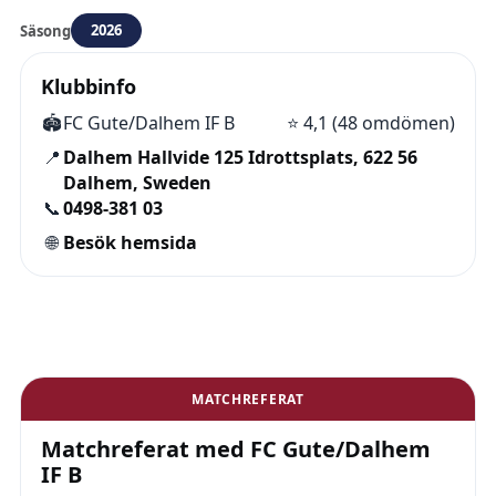
2026
Säsong
Klubbinfo
🏟️
FC Gute/Dalhem IF B
⭐
4,1 (48 omdömen)
📍
Dalhem Hallvide 125 Idrottsplats, 622 56
Dalhem, Sweden
📞
0498-381 03
🌐
Besök hemsida
MATCHREFERAT
Matchreferat med FC Gute/Dalhem
IF B