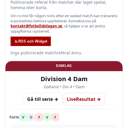
Publicerade referat från matcher där laget spelat,
hemma eller borta.
Om ni inte får någon notis efter en spelad match kan tränarens
e-postadress behöva uppdateras. Kontakta oss på
kontakt@fotbollsbilagan.se
, så hjälper vi er att ändra
uppgifterna i systemet.
RSS och Widget
Inga publicerade matchreferat ännu.
DAMLAG
Division 4 Dam
Gotland • Div 4 • Dam
Gå till serie →
LiveResultat →
Form
V
O
F
V
F