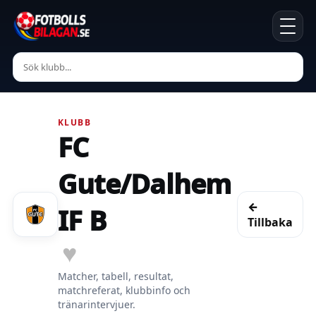
KLUBB
FC
Gute/Dalhem
←
IF B
Tillbaka
♥
Matcher, tabell, resultat,
matchreferat, klubbinfo och
tränarintervjuer.