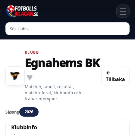
KLUBB
Egnahems BK
←
♥
Tillbaka
Matcher, tabell, resultat,
matchreferat, klubbinfo och
tränarintervjuer.
2026
Säsong
Klubbinfo