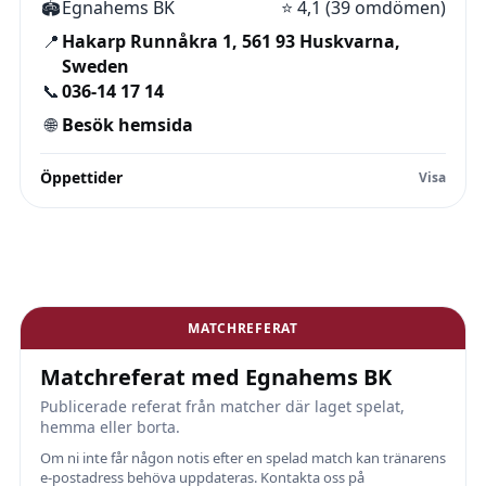
🏟️
Egnahems BK
⭐
4,1 (39 omdömen)
📍
Hakarp Runnåkra 1, 561 93 Huskvarna,
Sweden
📞
036-14 17 14
🌐
Besök hemsida
Öppettider
MATCHREFERAT
Matchreferat med Egnahems BK
Publicerade referat från matcher där laget spelat,
hemma eller borta.
Om ni inte får någon notis efter en spelad match kan tränarens
e-postadress behöva uppdateras. Kontakta oss på