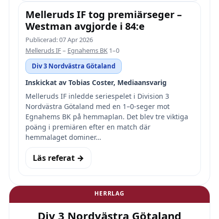
Melleruds IF tog premiärseger –
Westman avgjorde i 84:e
Publicerad: 07 Apr 2026
Melleruds IF
–
Egnahems BK
1–0
Div 3 Nordvästra Götaland
Inskickat av Tobias Coster, Mediaansvarig
Melleruds IF inledde seriespelet i Division 3
Nordvästra Götaland med en 1–0-seger mot
Egnahems BK på hemmaplan. Det blev tre viktiga
poäng i premiären efter en match där
hemmalaget dominer…
Läs referat →
HERRLAG
Div 3 Nordvästra Götaland