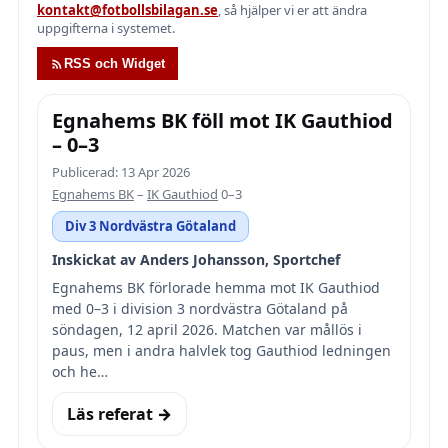
kontakt@fotbollsbilagan.se
, så hjälper vi er att ändra
uppgifterna i systemet.
RSS och Widget
Egnahems BK föll mot IK Gauthiod
– 0–3
Publicerad: 13 Apr 2026
Egnahems BK
–
IK Gauthiod
0–3
Div 3 Nordvästra Götaland
Inskickat av Anders Johansson, Sportchef
Egnahems BK förlorade hemma mot IK Gauthiod
med 0–3 i division 3 nordvästra Götaland på
söndagen, 12 april 2026. Matchen var mållös i
paus, men i andra halvlek tog Gauthiod ledningen
och he…
Läs referat →