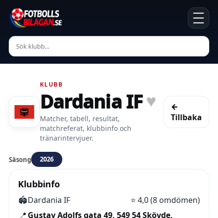
KLUBB
Dardania IF
♥
←
Tillbaka
Matcher, tabell, resultat,
matchreferat, klubbinfo och
tränarintervjuer.
2026
Säsong
Klubbinfo
🏟️
Dardania IF
⭐
4,0 (8 omdömen)
📍
Gustav Adolfs gata 49, 549 54 Skövde,