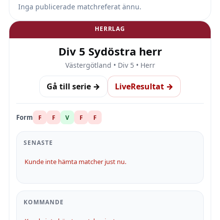
Inga publicerade matchreferat ännu.
HERRLAG
Div 5 Sydöstra herr
Västergötland • Div 5 • Herr
Gå till serie →
LiveResultat →
Form
F
F
V
F
F
SENASTE
Kunde inte hämta matcher just nu.
KOMMANDE