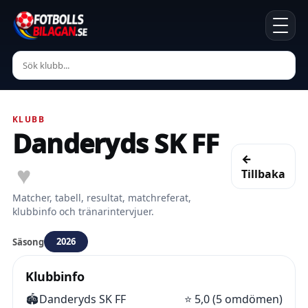
KLUBB
Danderyds SK FF
←
♥
Tillbaka
Matcher, tabell, resultat, matchreferat,
klubbinfo och tränarintervjuer.
2026
Säsong
Klubbinfo
🏟️
Danderyds SK FF
⭐
5,0 (5 omdömen)