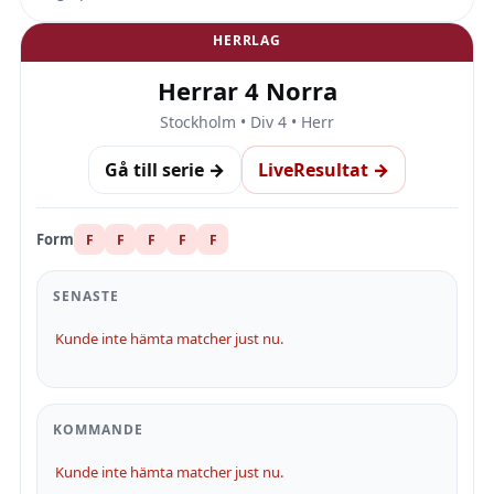
HERRLAG
Herrar 4 Norra
Stockholm • Div 4 • Herr
Gå till serie →
LiveResultat →
Form
F
F
F
F
F
SENASTE
Kunde inte hämta matcher just nu.
KOMMANDE
Kunde inte hämta matcher just nu.