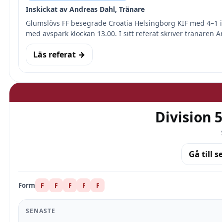
Inskickat av Andreas Dahl, Tränare
Glumslövs FF besegrade Croatia Helsingborg KIF med 4–1 i
med avspark klockan 13.00. I sitt referat skriver tränaren 
Läs referat →
Division 
Gå till s
Form
F
F
F
F
F
SENASTE