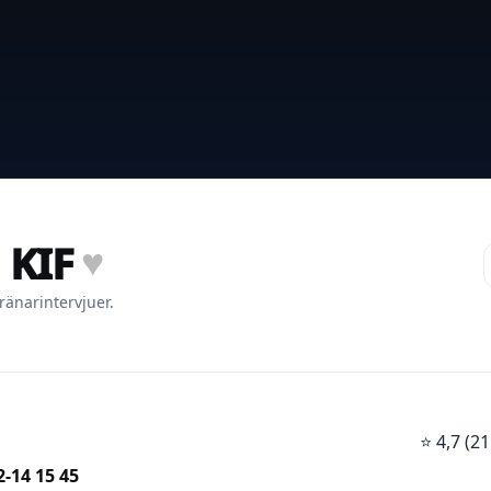
 KIF
♥
ränarintervjuer.
⭐
4,7 (
2-14 15 45