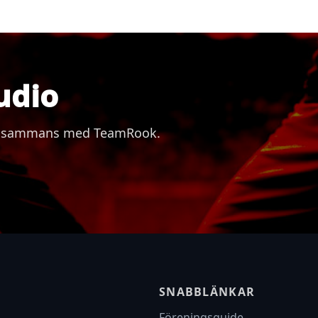
udio
 tillsammans med TeamRook.
SNABBLÄNKAR
Föreningsguide