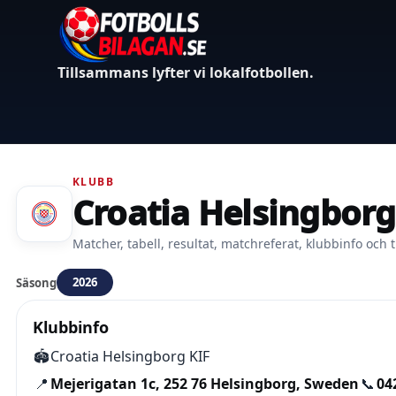
Tillsammans lyfter vi lokalfotbollen.
KLUBB
Croatia Helsingborg
Matcher, tabell, resultat, matchreferat, klubbinfo och t
2026
Säsong
Klubbinfo
🏟️
Croatia Helsingborg KIF
📍
Mejerigatan 1c, 252 76 Helsingborg, Sweden
📞
04