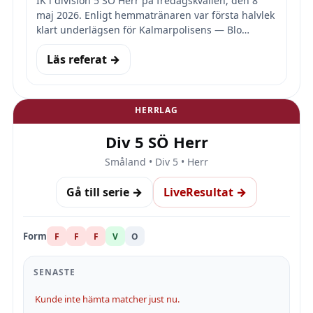
IK i division 5 SÖ Herr på fredagskvällen, den 8
maj 2026. Enligt hemmatränaren var första halvlek
klart underlägsen för Kalmarpolisens — Blo…
Läs referat →
HERRLAG
Div 5 SÖ Herr
Småland • Div 5 • Herr
Gå till serie →
LiveResultat →
Form
F
F
F
V
O
SENASTE
Kunde inte hämta matcher just nu.