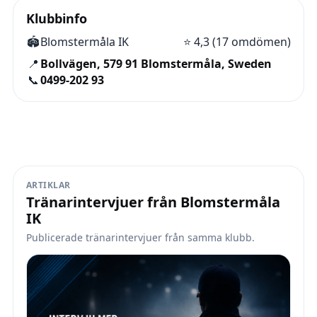
Klubbinfo
🏟️
Blomstermåla IK
⭐
4,3 (17 omdömen)
📍
Bollvägen, 579 91 Blomstermåla, Sweden
📞
0499-202 93
ARTIKLAR
Tränarintervjuer från Blomstermåla
IK
Publicerade tränarintervjuer från samma klubb.