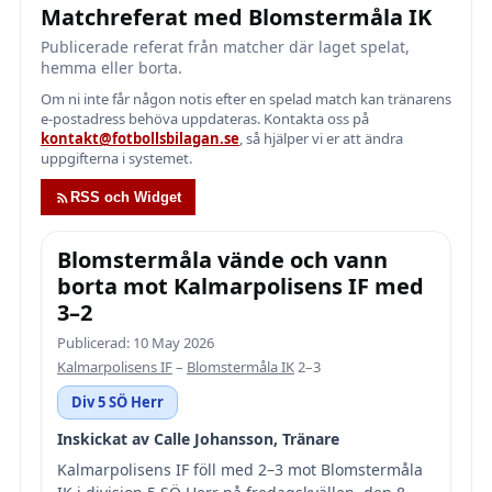
Matchreferat med Blomstermåla IK
Publicerade referat från matcher där laget spelat,
hemma eller borta.
Om ni inte får någon notis efter en spelad match kan tränarens
e-postadress behöva uppdateras. Kontakta oss på
kontakt@fotbollsbilagan.se
, så hjälper vi er att ändra
uppgifterna i systemet.
RSS och Widget
Blomstermåla vände och vann
borta mot Kalmarpolisens IF med
3–2
Publicerad: 10 May 2026
Kalmarpolisens IF
–
Blomstermåla IK
2–3
Div 5 SÖ Herr
Inskickat av Calle Johansson, Tränare
Kalmarpolisens IF föll med 2–3 mot Blomstermåla