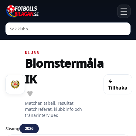
KLUBB
Blomstermåla
IK
←
Tillbaka
♥
Matcher, tabell, resultat,
matchreferat, klubbinfo och
tränarintervjuer.
2026
Säsong