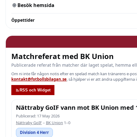
🌐
Besök hemsida
Öppettider
Matchreferat med BK Union
Publicerade referat från matcher där laget spelat, hemma ell
Om ni inte får någon notis efter en spelad match kan tränarens e-p
kontakt@fotbollsbilagan.se
, så hjälper vi er att ändra uppgifterna 
RSS och Widget
Nättraby GoIF vann mot BK Union med 1–
Publicerad: 17 May 2026
Nättraby GoIF
–
BK Union
1–0
Division 4 Herr