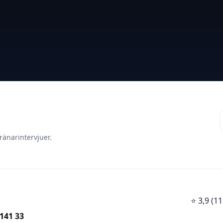
ränarintervjuer.
⭐
3,9 (
141 33