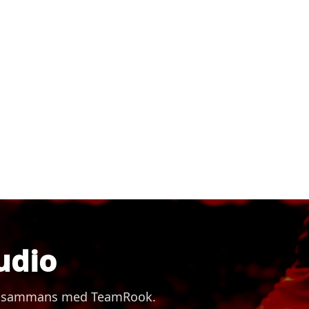
udio
 tillsammans med TeamRook.