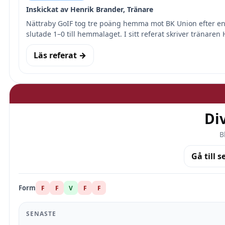
Inskickat av Henrik Brander, Tränare
Nättraby GoIF tog tre poäng hemma mot BK Union efter en 
slutade 1–0 till hemmalaget. I sitt referat skriver tränaren
Läs referat →
Div
B
Gå till s
Form
F
F
V
F
F
SENASTE