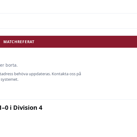
MATCHREFERAT
er borta.
ostadress behöva uppdateras. Kontakta oss på
i systemet.
0 i Division 4