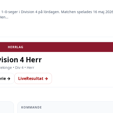
1–0-seger i Division 4 på lördagen. Matchen spelades 16 maj 202
 Hen…
HERRLAG
ision 4 Herr
lekinge • Div 4 • Herr
erie →
LiveResultat →
KOMMANDE