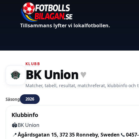
Tillsammans lyfter vi lokalfotbollen.
KLUBB
BK Union
♥
Matcher, tabell, resultat, matchreferat, klubbinfo och t
2026
Säsong
Klubbinfo
🏟️
BK Union
📍
Ågårdsgatan 15, 372 35 Ronneby, Sweden
📞
0457-