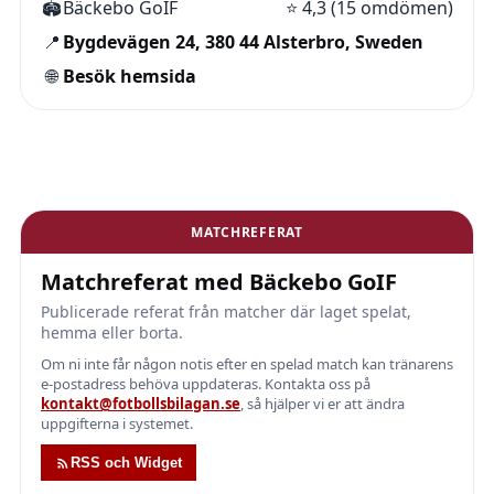
🏟️
Bäckebo GoIF
⭐
4,3 (15 omdömen)
📍
Bygdevägen 24, 380 44 Alsterbro, Sweden
🌐
Besök hemsida
MATCHREFERAT
Matchreferat med Bäckebo GoIF
Publicerade referat från matcher där laget spelat,
hemma eller borta.
Om ni inte får någon notis efter en spelad match kan tränarens
e-postadress behöva uppdateras. Kontakta oss på
kontakt@fotbollsbilagan.se
, så hjälper vi er att ändra
uppgifterna i systemet.
RSS och Widget