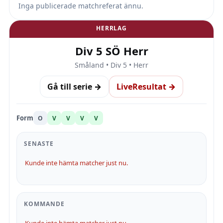
Inga publicerade matchreferat ännu.
HERRLAG
Div 5 SÖ Herr
Småland • Div 5 • Herr
Gå till serie →
LiveResultat →
Form
O
V
V
V
V
SENASTE
Kunde inte hämta matcher just nu.
KOMMANDE