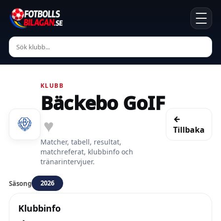
KLUBB
Bäckebo GoIF
←
♥
Tillbaka
Matcher, tabell, resultat,
matchreferat, klubbinfo och
tränarintervjuer.
2026
Säsong
Klubbinfo