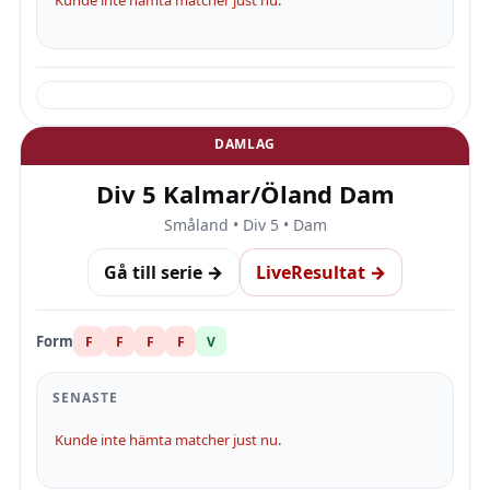
Kunde inte hämta matcher just nu.
DAMLAG
Div 5 Kalmar/Öland Dam
Småland • Div 5 • Dam
Gå till serie →
LiveResultat →
Form
F
F
F
F
V
SENASTE
Kunde inte hämta matcher just nu.