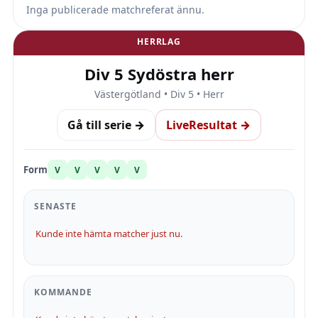
Inga publicerade matchreferat ännu.
HERRLAG
Div 5 Sydöstra herr
Västergötland • Div 5 • Herr
Gå till serie →
LiveResultat →
Form
V
V
V
V
V
SENASTE
Kunde inte hämta matcher just nu.
KOMMANDE