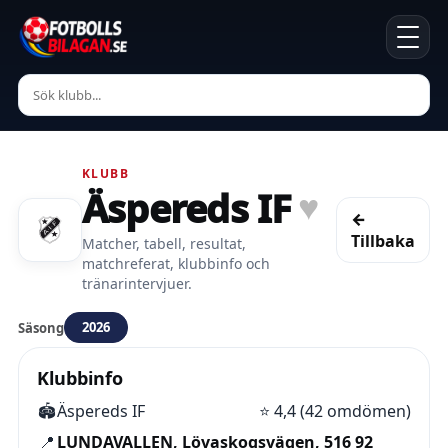
KLUBB
Äspereds IF
♥
←
Tillbaka
Matcher, tabell, resultat,
matchreferat, klubbinfo och
tränarintervjuer.
2026
Säsong
Klubbinfo
🏟️
Äspereds IF
⭐
4,4 (42 omdömen)
📍
LUNDAVALLEN, Lövaskogsvägen, 516 92