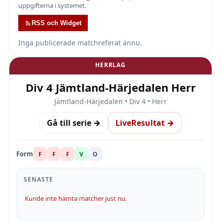
uppgifterna i systemet.
RSS och Widget
Inga publicerade matchreferat ännu.
HERRLAG
Div 4 Jämtland-Härjedalen Herr
Jämtland-Härjedalen • Div 4 • Herr
Gå till serie →
LiveResultat →
Form
F
F
F
V
O
SENASTE
Kunde inte hämta matcher just nu.