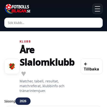
KLUBB
Åre
Slalomklubb
←
Tillbaka
♥
Matcher, tabell, resultat,
matchreferat, klubbinfo och
tränarintervjuer.
2026
Säsong