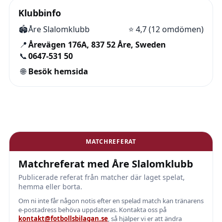
Klubbinfo
🏟️
Åre Slalomklubb
⭐
4,7 (12 omdömen)
📍
Årevägen 176A, 837 52 Åre, Sweden
📞
0647-531 50
🌐
Besök hemsida
MATCHREFERAT
Matchreferat med Åre Slalomklubb
Publicerade referat från matcher där laget spelat,
hemma eller borta.
Om ni inte får någon notis efter en spelad match kan tränarens
e-postadress behöva uppdateras. Kontakta oss på
kontakt@fotbollsbilagan.se
, så hjälper vi er att ändra