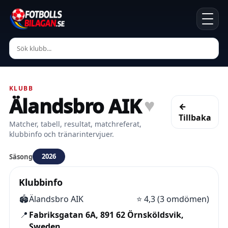
KLUBB
Älandsbro AIK
♥
←
Tillbaka
Matcher, tabell, resultat, matchreferat,
klubbinfo och tränarintervjuer.
2026
Säsong
Klubbinfo
🏟️
Älandsbro AIK
⭐
4,3 (3 omdömen)
📍
Fabriksgatan 6A, 891 62 Örnsköldsvik,
Sweden